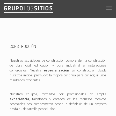
CONSTRUCCIÓN
Nuestras actividades de construcción comprenden la construcción
de obra civil, edificación y obra industrial e instalaciones
comerciales. Nuestra
especialización
en construcción desde
nuestros inicios, promueve la mejora continua para conseguir unos
resultados excelentes.
Nuestros equipos, formados por profesionales de amplia
experiencia
, talentosos y dotados de los recursos técnicos
necesarios nos comprometen desde la definición de un proyecto
hasta su desarrollo y conclusión.